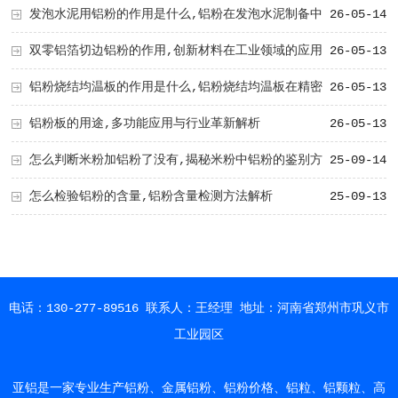
发泡水泥用铝粉的作用是什么,铝粉在发泡水泥制备中
26-05-14
能电池铝浆料用
市场价格
的关键作用解析
双零铝箔切边铝粉的作用,创新材料在工业领域的应用
26-05-13
与价值
铝粉烧结均温板的作用是什么,铝粉烧结均温板在精密
26-05-13
热管理中的应用与优势概述
铝粉板的用途,多功能应用与行业革新解析
26-05-13
怎么判断米粉加铝粉了没有,揭秘米粉中铝粉的鉴别方
25-09-14
法
怎么检验铝粉的含量,铝粉含量检测方法解析
25-09-13
电话：130-277-89516 联系人：王经理 地址：河南省郑州市巩义市
工业园区
亚铝是一家专业生产铝粉、金属铝粉、铝粉价格、铝粒、铝颗粒、高