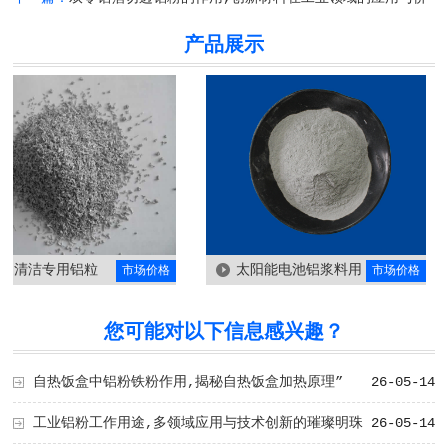
产品展示
清洁专用铝粒
太阳能电池铝浆料用
市场价格
市场价格
铝粉
您可能对以下信息感兴趣？
自热饭盒中铝粉铁粉作用,揭秘自热饭盒加热原理”
26-05-14
工业铝粉工作用途,多领域应用与技术创新的璀璨明珠
26-05-14