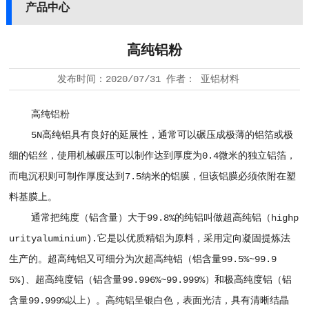
产品中心
高纯铝粉
发布时间：
2020/07/31
作者：
亚铝材料
高纯
铝粉
5N高纯铝具有良好的延展性，通常可以碾压成极薄的铝箔或极
细的铝丝，使用机械碾压可以制作达到厚度为0.4微米的独立铝箔，
而电沉积则可制作厚度达到7.5纳米的铝膜，但该铝膜必须依附在塑
料基膜上。
通常把纯度（铝含量）大于99.8%的纯铝叫做超高纯铝（highp
urityaluminium).它是以优质精铝为原料，采用定向凝固提炼法
生产的。超高纯铝又可细分为次超高纯铝（铝含量99.5%~99.9
5%)、超高纯度铝（铝含量99.996%~99.999%）和极高纯度铝（铝
含量99.999%以上）。高纯铝呈银白色，表面光洁，具有清晰结晶