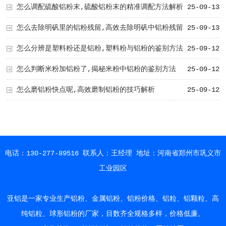
怎么调配硫酸铝粉末,硫酸铝粉末的精准调配方法解析
25-09-13
怎么去除明矾里的铝粉残留,高效去除明矾中铝粉残留
25-09-13
的实用方法解析
怎么分辨是塑料粉还是铝粉,塑料粉与铝粉的鉴别方法
25-09-12
解析
怎么判断米粉加铝粉了,揭秘米粉中铝粉的鉴别方法
25-09-12
怎么磨铝粉快点呢,高效磨制铝粉的技巧解析
25-09-12
电话：130-277-89516 联系人：王经理 地址：河南省郑州市巩义市
工业园区
亚铝是一家专业生产铝粉、金属铝粉、铝粉价格、铝粒、铝颗粒、高
纯铝粒、球形铝粉的厂家，目数齐全规格多样，价格低廉。